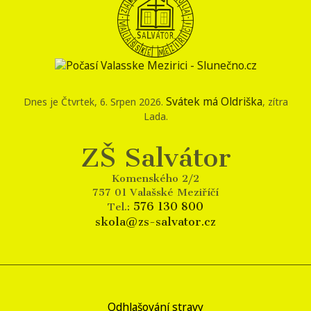
Svátek má
Oldriška
Dnes je
Čtvrtek
, 6. Srpen 2026.
, zítra
Lada
.
ZŠ Salvátor
Komenského 2/2
757 01 Valašské Meziříčí
576 130 800
Tel.:
skola@zs-salvator.cz
Odhlašování stravy